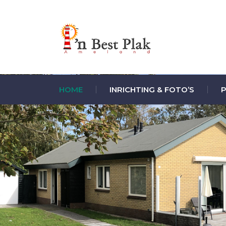
HOME
INRICHTING & FOTO’S
P