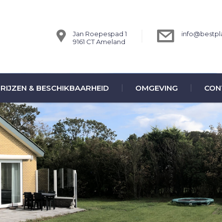
Jan Roepespad 1
info@bestpla
9161 CT Ameland
RIJZEN & BESCHIKBAARHEID
OMGEVING
CON