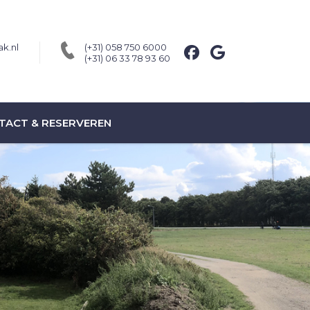
k.nl
(+31) 058 750 6000
(+31) 06 33 78 93 60
TACT & RESERVEREN