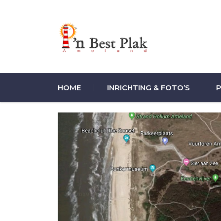
HOME
INRICHTING & FOTO’S
P
De bungalow is centraal gelegen. De afstanden tot 