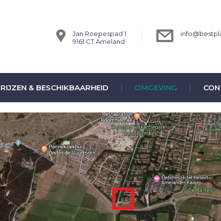
Jan Roepespad 1
info@bestpla
9161 CT Ameland
RIJZEN & BESCHIKBAARHEID
OMGEVING
CON
het strand, het dorp, en de golfbaan kun je hieronder vinden.