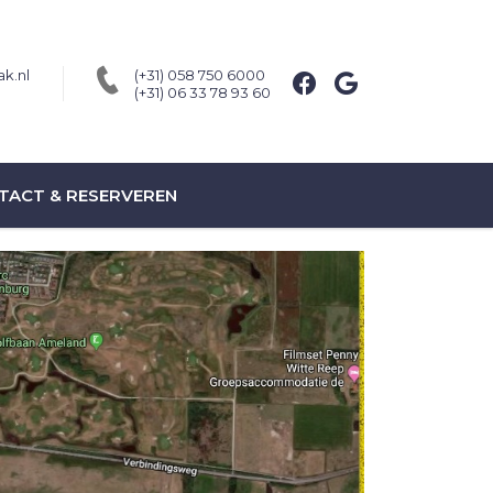
k.nl
(+31) 058 750 6000
(+31) 06 33 78 93 60
TACT & RESERVEREN